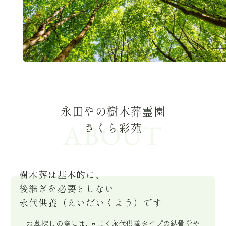
永田やの樹木葬霊園
ABOUT
さくら彩苑
樹木葬は基本的に、
後継ぎを必要としない
永代供養（えいだいくよう）です
お墓探しの際には、同じく永代供養タイプの納骨堂や