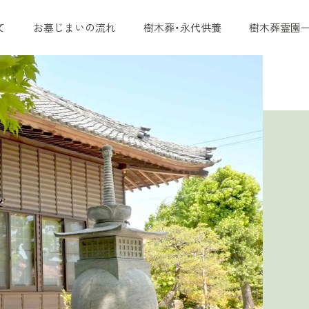
て
お墓じまいの流れ
樹木葬・永代供養
樹木葬霊園